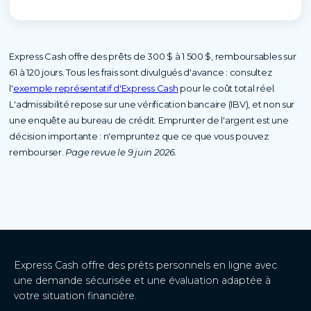
Express Cash offre des prêts de 300 $ à 1 500 $, remboursables sur
61 à 120 jours. Tous les frais sont divulgués d'avance : consultez
l'
exemple représentatif d'Express Cash
pour le coût total réel.
L'admissibilité repose sur une vérification bancaire (IBV), et non sur
une enquête au bureau de crédit. Emprunter de l'argent est une
décision importante : n'empruntez que ce que vous pouvez
rembourser.
Page revue le 9 juin 2026.
Express Cash offre des prêts personnels en ligne avec
une demande sécurisée et une évaluation adaptée à
votre situation financière.