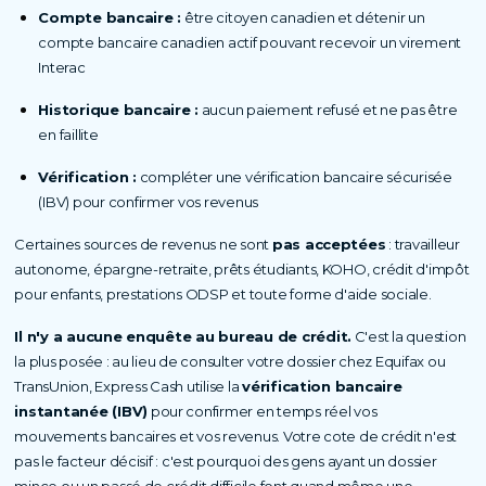
Compte bancaire :
être citoyen canadien et détenir un
compte bancaire canadien actif pouvant recevoir un virement
Interac
Historique bancaire :
aucun paiement refusé et ne pas être
en faillite
Vérification :
compléter une vérification bancaire sécurisée
(IBV) pour confirmer vos revenus
Certaines sources de revenus ne sont
pas acceptées
: travailleur
autonome, épargne-retraite, prêts étudiants, KOHO, crédit d'impôt
pour enfants, prestations ODSP et toute forme d'aide sociale.
Il n'y a aucune enquête au bureau de crédit.
C'est la question
la plus posée : au lieu de consulter votre dossier chez Equifax ou
TransUnion, Express Cash utilise la
vérification bancaire
instantanée (IBV)
pour confirmer en temps réel vos
mouvements bancaires et vos revenus. Votre cote de crédit n'est
pas le facteur décisif : c'est pourquoi des gens ayant un dossier
mince ou un passé de crédit difficile font quand même une