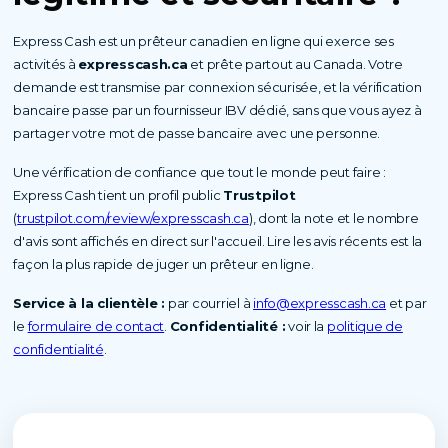
Express Cash est un prêteur canadien en ligne qui exerce ses
activités à
expresscash.ca
et prête partout au Canada. Votre
demande est transmise par connexion sécurisée, et la vérification
bancaire passe par un fournisseur IBV dédié, sans que vous ayez à
partager votre mot de passe bancaire avec une personne.
Une vérification de confiance que tout le monde peut faire :
Express Cash tient un profil public
Trustpilot
(
trustpilot.com/review/expresscash.ca
), dont la note et le nombre
d'avis sont affichés en direct sur l'accueil. Lire les avis récents est la
façon la plus rapide de juger un prêteur en ligne.
Service à la clientèle :
par courriel à
info@expresscash.ca
et par
le
formulaire de contact
.
Confidentialité :
voir la
politique de
confidentialité
.