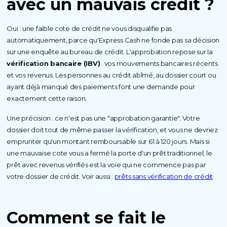
avec un mauvais crédit ?
Oui : une faible cote de crédit ne vous disqualifie pas
automatiquement, parce qu'Express Cash ne fonde pas sa décision
sur une enquête au bureau de crédit. L'approbation repose sur la
vérification bancaire (IBV)
: vos mouvements bancaires récents
et vos revenus. Les personnes au crédit abîmé, au dossier court ou
ayant déjà manqué des paiements font une demande pour
exactement cette raison.
Une précision : ce n'est pas une "approbation garantie". Votre
dossier doit tout de même passer la vérification, et vous ne devriez
emprunter qu'un montant remboursable sur 61 à 120 jours. Mais si
une mauvaise cote vous a fermé la porte d'un prêt traditionnel, le
prêt avec revenus vérifiés est la voie qui ne commence pas par
votre dossier de crédit. Voir aussi :
prêts sans vérification de crédit
.
Comment se fait le