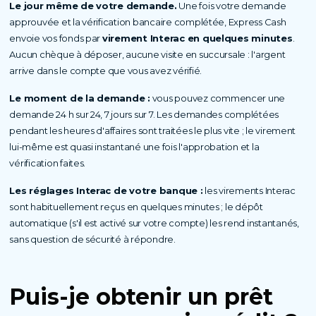
Le jour même de votre demande.
Une fois votre demande
approuvée et la vérification bancaire complétée, Express Cash
envoie vos fonds par
virement Interac en quelques minutes
.
Aucun chèque à déposer, aucune visite en succursale : l'argent
arrive dans le compte que vous avez vérifié.
Le moment de la demande :
vous pouvez commencer une
demande 24 h sur 24, 7 jours sur 7. Les demandes complétées
pendant les heures d'affaires sont traitées le plus vite ; le virement
lui-même est quasi instantané une fois l'approbation et la
vérification faites.
Les réglages Interac de votre banque :
les virements Interac
sont habituellement reçus en quelques minutes ; le dépôt
automatique (s'il est activé sur votre compte) les rend instantanés,
sans question de sécurité à répondre.
Puis-je obtenir un prêt