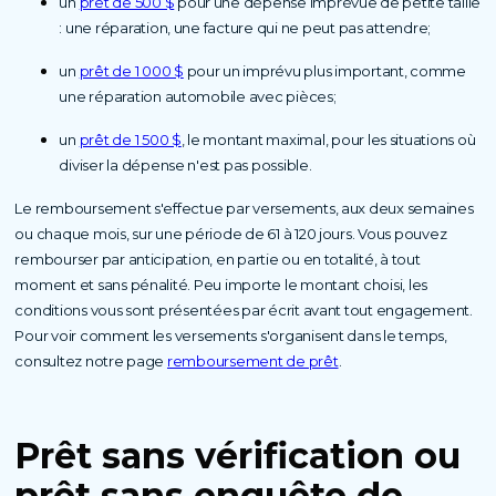
un
prêt de 500 $
pour une dépense imprévue de petite taille
: une réparation, une facture qui ne peut pas attendre;
un
prêt de 1 000 $
pour un imprévu plus important, comme
une réparation automobile avec pièces;
un
prêt de 1 500 $
, le montant maximal, pour les situations où
diviser la dépense n'est pas possible.
Le remboursement s'effectue par versements, aux deux semaines
ou chaque mois, sur une période de 61 à 120 jours. Vous pouvez
rembourser par anticipation, en partie ou en totalité, à tout
moment et sans pénalité. Peu importe le montant choisi, les
conditions vous sont présentées par écrit avant tout engagement.
Pour voir comment les versements s'organisent dans le temps,
consultez notre page
remboursement de prêt
.
Prêt sans vérification ou
prêt sans enquête de