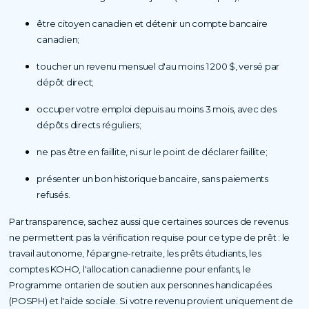
être citoyen canadien et détenir un compte bancaire
canadien;
toucher un revenu mensuel d'au moins 1 200 $, versé par
dépôt direct;
occuper votre emploi depuis au moins 3 mois, avec des
dépôts directs réguliers;
ne pas être en faillite, ni sur le point de déclarer faillite;
présenter un bon historique bancaire, sans paiements
refusés.
Par transparence, sachez aussi que certaines sources de revenus
ne permettent pas la vérification requise pour ce type de prêt : le
travail autonome, l'épargne-retraite, les prêts étudiants, les
comptes KOHO, l'allocation canadienne pour enfants, le
Programme ontarien de soutien aux personnes handicapées
(POSPH) et l'aide sociale. Si votre revenu provient uniquement de