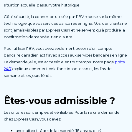
situation actuelle, pas sur votre historique.
Côté sécurité, la connexion utilisée par l'IBV repose sur la même
technologie que vos services bancaires en ligne. Vos identifiants ne
sont jamais visibles par Express Cash et ne servent qu'à produire la
confirmation demandée, rien d'autre.
Pour utiliser l'IBV, vous avez seulement besoin d'un compte
bancaire canadien actif avec accès aux services bancaires en ligne.
La demande, elle, est accessible en tout temps : notre page
prêts
24/7
explique comment cela fonctionne les soirs, les fins de
semaine et les jours fériés.
Êtes-vous admissible ?
Les critères sont simples et vérifiables. Pour faire une demande
chez Express Cash, vous devez :
avoir atteint l'âge de la majorité (18 ans ou plus);