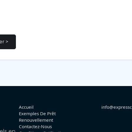
r >
Accueil
info@expressc
Exemples De Prêt
Renouvellement
Contactez-Nous
els en