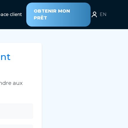
OBTENIR MON
ace client
EN
PRÊT
nt
ndre aux