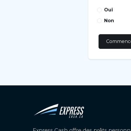
Oui
Non
Commence
Express Cash offre des prêts personn