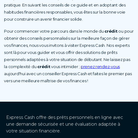
pratique. En suivant les conseils de ce guide et en adoptant des
habitudes financières responsables, vous êtes sur la bonne voie
pour construire un avenir financier solide.
Pour commencer votre parcours dans le monde du
crédit
ou pour
obtenir des conseils personnalisés sur la meilleure façon de gérer
vos finances, nous vous invitons à visiter Express Cash. Nos experts
sont là pour vous guider et vous offrir des solutions de prêts
personnels adaptées à votre situation de débutant. Ne laissez pas
la complexité du
crédit
vous intimider ;
prenez rendez-vous
aujourd'hui avec un conseiller Express Cash et faites le premier pas
vers une meilleure maîtrise de vos finances !
Express Cash offre des prêts personnels en ligne avec
une demande sécurisée et une évaluation adaptée à
votre situation financière.