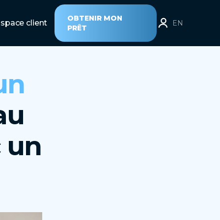
OBTENIR MON
space client
EN
PRÊT
un
au
 un