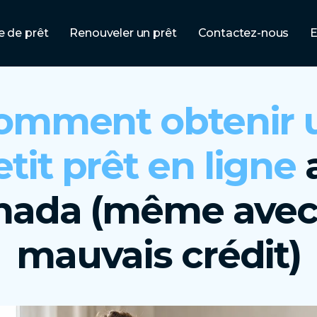
 de prêt
Renouveler un prêt
Contactez-nous
E
omment obtenir 
etit prêt en ligne
nada (même avec
mauvais crédit)