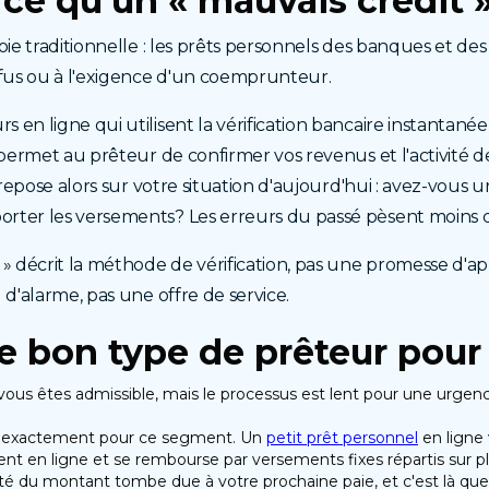
ce qu'un « mauvais crédit 
oie traditionnelle : les prêts personnels des banques et des
fus ou à l'exigence d'un coemprunteur.
en ligne qui utilisent la vérification bancaire instantanée
e permet au prêteur de confirmer vos revenus et l'activité
n repose alors sur votre situation d'aujourd'hui : avez-vou
rter les versements? Les erreurs du passé pèsent moins qu
 » décrit la méthode de vérification, pas une promesse d'a
 d'alarme, pas une offre de service.
 le bon type de prêteur pou
i vous êtes admissible, mais le processus est lent pour une urge
exactement pour ce segment. Un
petit prêt personnel
en ligne
t en ligne et se rembourse par versements fixes répartis sur pl
alité du montant tombe due à votre prochaine paie, et c'est là 